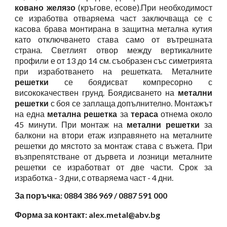
ковано желязо
(кръгове, есове).При необходимост
се изработва отваряема част заключваща се с
касова брава монтирана в защитна метална кутия
като отключването става само от вътрешната
страна. Светлият отвор между вертикалните
профили е от 13 до 14 см. съобразен със симетрията
при изработването на решетката. Металните
решетки
се боядисват компресорно с
висококачествен грунд. Боядисването на
метални
решетки
с боя се заплаща допълнително. Монтажът
на една
метална решетка
за
тераса
отнема около
45 минути. При монтаж на
метални решетки
за
балкони на втори етаж изправянето на металните
решетки до мястото за монтаж става с въжета. При
възпрепятстване от дървета и лозници металните
решетки се изработват от две части. Срок за
изработка - 3 дни, с отваряема част - 4 дни.
За поръчка: 0884 386 969 / 0887 591 000
Форма за контакт: alex.metal@abv.bg