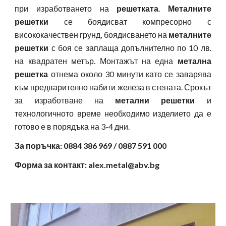
при изработването на
решетката
.
Металните
решетки
се боядисват компресорно с
висококачествен грунд, боядисването на
металните
решетки
с боя се заплаща допълнително по 10 лв.
на квадратен метър. Монтажът на една
метална
решетка
отнема около 30 минути като се заварява
към предварително набити железа в стената. Срокът
за изработване на
метални решетки
и
технологичното време необходимо изделието да е
готово е в порядъка на 3-4 дни.
За поръчка: 0884 386 969 / 0887 591 000
Форма за контакт: alex.metal@abv.bg