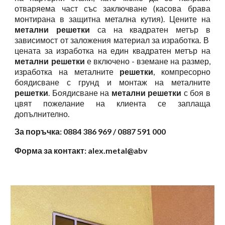
отваряема част със заключване (касова брава
монтирана в защитна метална кутия). Цените на
метални
решетки
са на квадратен метър в
зависимост от заложения материал за изработка. В
цената за изработка на един квадратен метър на
метални решетки
е включено - вземане на размер,
изработка на металните
решетки
, компресорно
боядисване с грунд и монтаж на металните
решетки
. Боядисване на
метални решетки
с боя в
цвят пожелание на клиента се заплаща
допълнително.
За поръчка: 0884 386 969 / 0887 591 000
Форма за контакт: alex.metal@abv