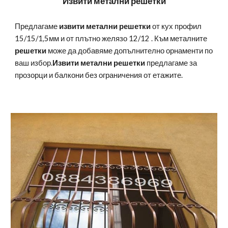
Извити метални решетки
Предлагаме
извити метални решетки
от кух профил
15/15/1,5мм и от плътно желязо 12/12 . Към металните
решетки
може да добавяме допълнително орнаменти по
ваш избор.
Извити метални решетки
предлагаме за
прозорци и балкони без ограничения от етажите.