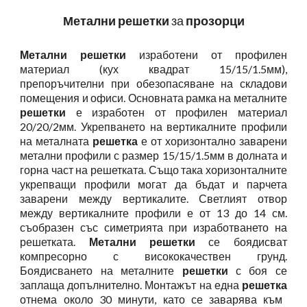
Метални решетки
за
прозорци
Метални решетки
изработени от профилен
материал (кух квадрат 15/15/1.5мм),
препоръчителни при обезопасяване на складови
помещения и офиси. Основната рамка на металните
решетки
е изработен от профилен материал
20/20/2мм. Укрепването на вертикалните профили
на металната
решетка
е от хоризонтално заварени
метални профили с размер 15/15/1.5мм в долната и
горна част на решетката. Също така хоризонталните
укрепващи профили могат да бъдат и парчета
заварени между вертикалите. Светлият отвор
между вертикалните профили е от 13 до 14 см.
съобразен със симетрията при изработването на
решетката.
Метални решетки
се боядисват
компресорно с висококачествен грунд.
Боядисването на металните
решетки
с боя се
заплаща допълнително. Монтажът на една
решетка
отнема около 30 минути, като се заварява към